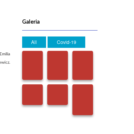
Galeria
All
Covid-19
Emilia
ewicz.