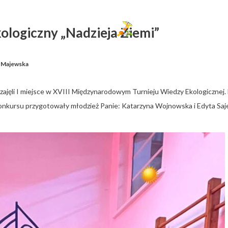
logiczny „Nadzieja Ziemi”
 Majewska
zajęli I miejsce w XVIII Międzynarodowym Turnieju Wiedzy Ekologicznej. 
 konkursu przygotowały młodzież Panie: Katarzyna Wojnowska i Edyta Saj