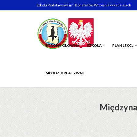
Szkoła Podstawowa im. Bohaterów Września w Radziejach
STRONA GŁÓWNA
SZKOŁA
PLAN LEKCJI
MŁODZI KREATYWNI
Międzyna