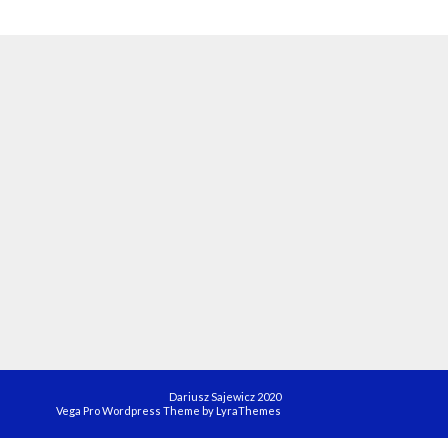
Dariusz Sajewicz 2020
Vega Pro Wordpress Theme
by
LyraThemes