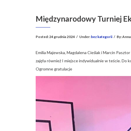
Międzynarodowy Turniej Eko
Posted:
24 grudnia 2024
/
Under:
bez kategorii
/
By:
Anna
Emilia Majewska, Magdalena Cieślak i Marcin Pasztor 
zajęła również I miejsce indywidualnie w teście. Do
Ogromne gratulacje