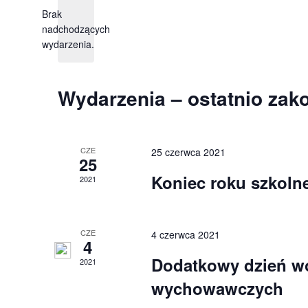
datę.
Brak
widokach
nadchodzących
wydarzenia.
Wydarzenia – ostatnio zak
CZE
25 czerwca 2021
25
Koniec roku szkoln
2021
CZE
4 czerwca 2021
4
Dodatkowy dzień wo
2021
wychowawczych