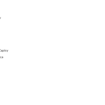
y
Zapisy
ca