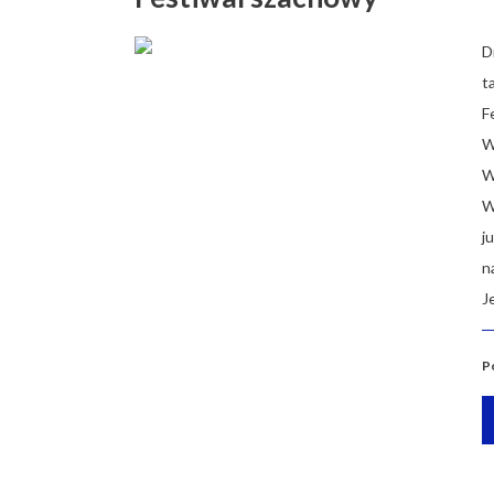
D
t
F
W
W
W
j
n
J
P