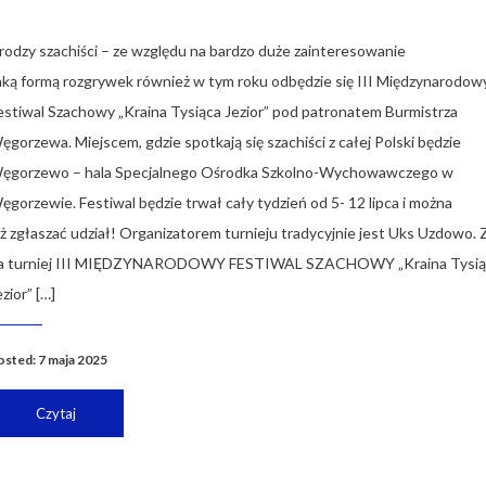
rodzy szachiści – ze względu na bardzo duże zainteresowanie
aką formą rozgrywek również w tym roku odbędzie się III Międzynarodow
estiwal Szachowy „Kraina Tysiąca Jezior” pod patronatem Burmistrza
ęgorzewa. Miejscem, gdzie spotkają się szachiści z całej Polski będzie
ęgorzewo – hala Specjalnego Ośrodka Szkolno-Wychowawczego w
ęgorzewie. Festiwal będzie trwał cały tydzień od 5- 12 lipca i można
uż zgłaszać udział! Organizatorem turnieju tradycyjnie jest Uks Uzdowo. 
a turniej III MIĘDZYNARODOWY FESTIWAL SZACHOWY „Kraina Tysią
ezior” […]
osted: 7 maja 2025
Czytaj