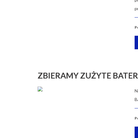
p
P
ZBIERAMY ZUŻYTE BATER
N
B
P