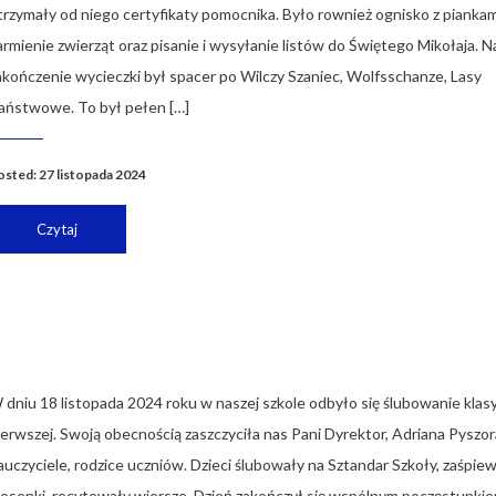
trzymały od niego certyfikaty pomocnika. Było rownież ognisko z piankam
armienie zwierząt oraz pisanie i wysyłanie listów do Świętego Mikołaja. N
akończenie wycieczki był spacer po Wilczy Szaniec, Wolfsschanze, Lasy
aństwowe. To był pełen […]
osted: 27 listopada 2024
Czytaj
 dniu 18 listopada 2024 roku w naszej szkole odbyło się ślubowanie klas
ierwszej. Swoją obecnością zaszczyciła nas Pani Dyrektor, Adriana Pyszor
auczyciele, rodzice uczniów. Dzieci ślubowały na Sztandar Szkoły, zaśpiew
iosenki, recytowały wiersze. Dzień zakończył się wspólnym poczęstunki