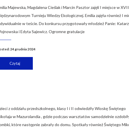
milia Majewska, Magdalena Cieślak i Marcin Pasztor zajęli I miejsce w XVII
iędzynarodowym Turnieju Wiedzy Ekologicznej. Emilia zajęła również I mi
ndywidualnie w teście. Do konkursu przygotowały młodzież Panie: Katar
ojnowska i Edyta Sajewicz. Ogromne gratulacje
osted: 24 grudnia 2024
Czytaj
zieci z oddziału przedszkolnego, klasy I i II odwiedziły Wioskę Świętego
ikołaja w Mazurolandia , gdzie podczas warsztatów samodzielnie ozdobił
ombki, które następnie zabrały do domu. Spotkały również Świętego Miko