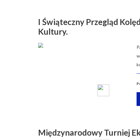
I Świąteczny Przegląd Kol
Kultury.
P
w
k
P
Międzynarodowy Turniej Eko