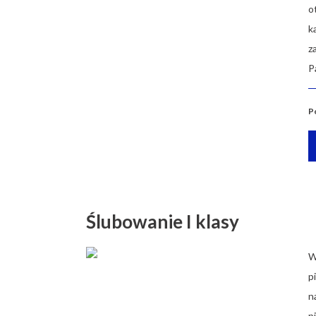
o
k
z
P
P
Ślubowanie I klasy
W
p
n
p