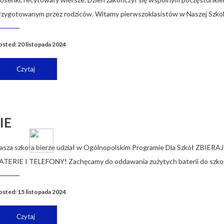
rzygotowanym przez rodziców. Witamy pierwszoklasistów w Naszej Szkol
osted: 20 listopada 2024
Czytaj
IE
asza szkoła bierze udział w Ogólnopolskim Programie Dla Szkół ZBIERAJ
ATERIE I TELEFONY! Zachęcamy do oddawania zużytych baterii do szkoł
osted: 15 listopada 2024
Czytaj