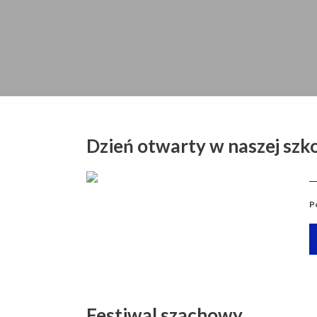
Dzień otwarty w naszej szk
P
Festiwal szachowy