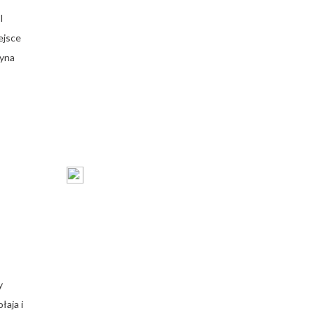
I
ejsce
zyna
y
łaja i