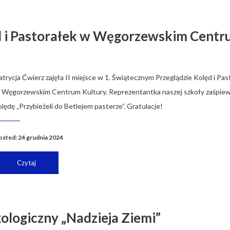
ęd i Pastorałek w Węgorzewskim Cent
atrycja Ćwierz zajęła II miejsce w 1. Świątecznym Przeglądzie Kolęd i Pas
 Węgorzewskim Centrum Kultury. Reprezentantka naszej szkoły zaśpie
olędę „Przybieżeli do Betlejem pasterze”. Gratulacje!
osted: 24 grudnia 2024
Czytaj
logiczny „Nadzieja Ziemi”