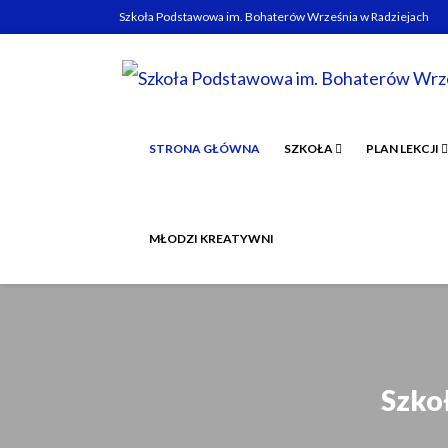
Szkoła Podstawowa im. Bohaterów Września w Radziejach
STRONA GŁÓWNA
SZKOŁA
PLAN LEKCJI
MŁODZI KREATYWNI
Szko