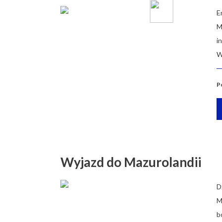
E
M
i
W
P
Wyjazd do Mazurolandii
D
M
b